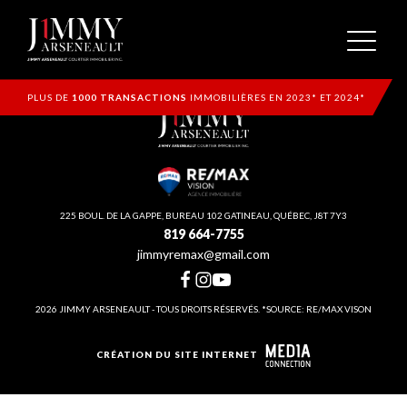
PLUS DE
1000 TRANSACTIONS
IMMOBILIÈRES EN 2023* ET 2024*
225 BOUL. DE LA GAPPE, BUREAU 102 GATINEAU, QUÉBEC, J8T 7Y3
819 664-7755
jimmyremax@gmail.com
2026 JIMMY ARSENEAULT - TOUS DROITS RÉSERVÉS. *SOURCE: RE/MAX VISON
CRÉATION DU SITE INTERNET