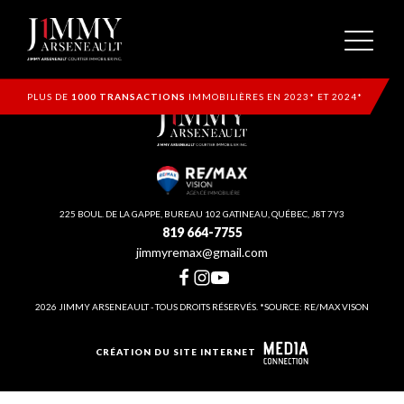
PLUS DE
1000 TRANSACTIONS
IMMOBILIÈRES EN 2023* ET 2024*
225 BOUL. DE LA GAPPE, BUREAU 102 GATINEAU, QUÉBEC, J8T 7Y3
819 664-7755
jimmyremax@gmail.com
2026 JIMMY ARSENEAULT - TOUS DROITS RÉSERVÉS. *SOURCE: RE/MAX VISON
CRÉATION DU SITE INTERNET