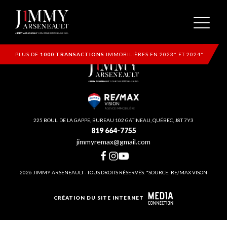
PLUS DE
1000 TRANSACTIONS
IMMOBILIÈRES EN 2023* ET 2024*
225 BOUL. DE LA GAPPE, BUREAU 102 GATINEAU, QUÉBEC, J8T 7Y3
819 664-7755
jimmyremax@gmail.com
2026 JIMMY ARSENEAULT - TOUS DROITS RÉSERVÉS. *SOURCE: RE/MAX VISON
CRÉATION DU SITE INTERNET