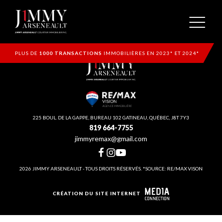
PLUS DE
1000 TRANSACTIONS
IMMOBILIÈRES EN 2023* ET 2024*
225 BOUL. DE LA GAPPE, BUREAU 102 GATINEAU, QUÉBEC, J8T 7Y3
819 664-7755
jimmyremax@gmail.com
2026 JIMMY ARSENEAULT - TOUS DROITS RÉSERVÉS. *SOURCE: RE/MAX VISON
CRÉATION DU SITE INTERNET