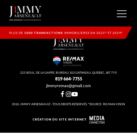
PLUS DE
1000 TRANSACTIONS
IMMOBILIÈRES EN 2023* ET 2024*
225 BOUL. DE LA GAPPE, BUREAU 102 GATINEAU, QUÉBEC, J8T 7Y3
819 664-7755
jimmyremax@gmail.com
2026 JIMMY ARSENEAULT - TOUS DROITS RÉSERVÉS. *SOURCE: RE/MAX VISON
CRÉATION DU SITE INTERNET