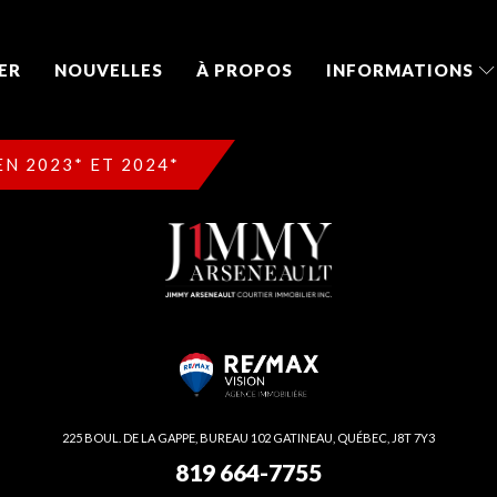
ER
NOUVELLES
À PROPOS
INFORMATIONS
N 2023* ET 2024*
225 BOUL. DE LA GAPPE, BUREAU 102 GATINEAU, QUÉBEC, J8T 7Y3
819 664-7755