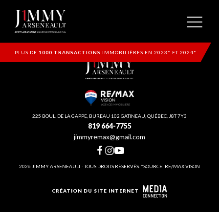
PLUS DE
1000 TRANSACTIONS
IMMOBILIÈRES EN 2023* ET 2024*
225 BOUL. DE LA GAPPE, BUREAU 102 GATINEAU, QUÉBEC, J8T 7Y3
819 664-7755
jimmyremax@gmail.com
2026 JIMMY ARSENEAULT - TOUS DROITS RÉSERVÉS. *SOURCE: RE/MAX VISON
CRÉATION DU SITE INTERNET