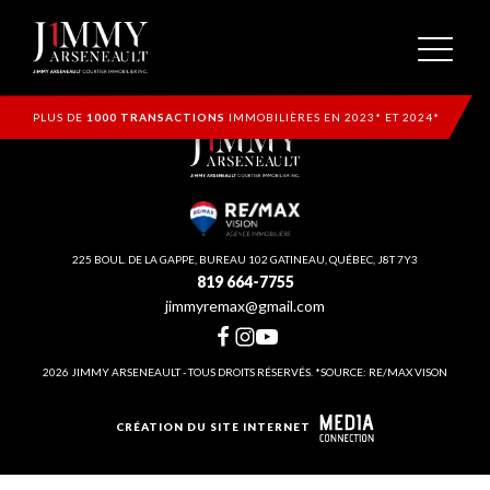
PLUS DE
1000 TRANSACTIONS
IMMOBILIÈRES EN 2023* ET 2024*
225 BOUL. DE LA GAPPE, BUREAU 102 GATINEAU, QUÉBEC, J8T 7Y3
819 664-7755
jimmyremax@gmail.com
2026 JIMMY ARSENEAULT - TOUS DROITS RÉSERVÉS. *SOURCE: RE/MAX VISON
CRÉATION DU SITE INTERNET