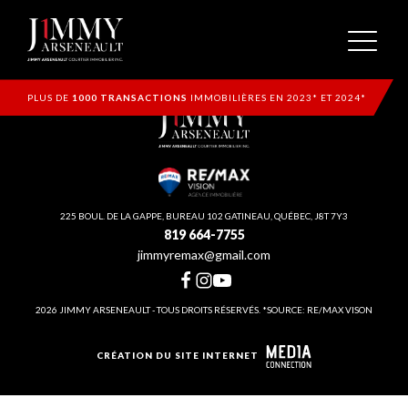
PLUS DE
1000 TRANSACTIONS
IMMOBILIÈRES EN 2023* ET 2024*
225 BOUL. DE LA GAPPE, BUREAU 102 GATINEAU, QUÉBEC, J8T 7Y3
819 664-7755
jimmyremax@gmail.com
2026 JIMMY ARSENEAULT - TOUS DROITS RÉSERVÉS. *SOURCE: RE/MAX VISON
CRÉATION DU SITE INTERNET