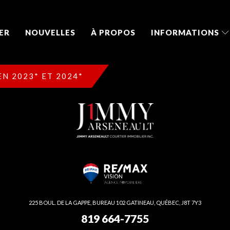
ER
NOUVELLES
À PROPOS
INFORMATIONS
N 2023* ET 2024*
225 BOUL. DE LA GAPPE, BUREAU 102 GATINEAU, QUÉBEC, J8T 7Y3
819 664-7755