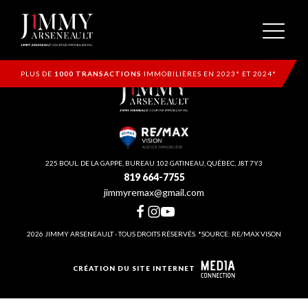
PLUS DE
1000 TRANSACTIONS
IMMOBILIÈRES EN 2023* ET 2024*
225 BOUL. DE LA GAPPE, BUREAU 102 GATINEAU, QUÉBEC, J8T 7Y3
819 664-7755
jimmyremax@gmail.com
2026 JIMMY ARSENEAULT - TOUS DROITS RÉSERVÉS. *SOURCE: RE/MAX VISON
CRÉATION DU SITE INTERNET